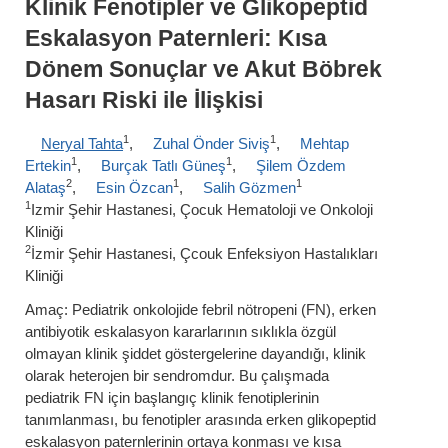
Klinik Fenotipler ve Glikopeptid
Eskalasyon Paternleri: Kısa
Dönem Sonuçlar ve Akut Böbrek
Hasarı Riski ile İlişkisi
1
1
Neryal Tahta
,
Zuhal Önder Siviş
,
Mehtap
1
1
Ertekin
,
Burçak Tatlı Güneş
,
Şilem Özdem
2
1
1
Alataş
,
Esin Özcan
,
Salih Gözmen
1
Izmir Şehir Hastanesi, Çocuk Hematoloji ve Onkoloji
Kliniği
2
İzmir Şehir Hastanesi, Çcouk Enfeksiyon Hastalıkları
Kliniği
Amaç: Pediatrik onkolojide febril nötropeni (FN), erken
antibiyotik eskalasyon kararlarının sıklıkla özgül
olmayan klinik şiddet göstergelerine dayandığı, klinik
olarak heterojen bir sendromdur. Bu çalışmada
pediatrik FN için başlangıç klinik fenotiplerinin
tanımlanması, bu fenotipler arasında erken glikopeptid
eskalasyon paternlerinin ortaya konması ve kısa