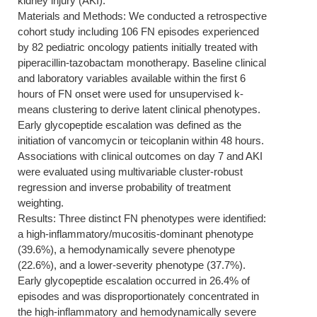
kidney injury (AKI).
Materials and Methods: We conducted a retrospective
cohort study including 106 FN episodes experienced
by 82 pediatric oncology patients initially treated with
piperacillin-tazobactam monotherapy. Baseline clinical
and laboratory variables available within the first 6
hours of FN onset were used for unsupervised k-
means clustering to derive latent clinical phenotypes.
Early glycopeptide escalation was defined as the
initiation of vancomycin or teicoplanin within 48 hours.
Associations with clinical outcomes on day 7 and AKI
were evaluated using multivariable cluster-robust
regression and inverse probability of treatment
weighting.
Results: Three distinct FN phenotypes were identified:
a high-inflammatory/mucositis-dominant phenotype
(39.6%), a hemodynamically severe phenotype
(22.6%), and a lower-severity phenotype (37.7%).
Early glycopeptide escalation occurred in 26.4% of
episodes and was disproportionately concentrated in
the high-inflammatory and hemodynamically severe