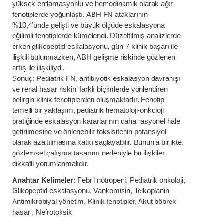
yüksek enflamasyonlu ve hemodinamik olarak ağır
fenotiplerde yoğunlaştı. ABH FN ataklarının
%10,4’ünde gelişti ve büyük ölçüde eskalasyona
eğilimli fenotiplerde kümelendi. Düzeltilmiş analizlerde
erken glikopeptid eskalasyonu, gün-7 klinik başarı ile
ilişkili bulunmazken, ABH gelişme riskinde gözlenen
artış ile ilişkiliydi.
Sonuç: Pediatrik FN, antibiyotik eskalasyon davranışı
ve renal hasar riskini farklı biçimlerde yönlendiren
belirgin klinik fenotiplerden oluşmaktadır. Fenotip
temelli bir yaklaşım, pediatrik hematoloji-onkoloji
pratiğinde eskalasyon kararlarının daha rasyonel hale
getirilmesine ve önlenebilir toksisitenin potansiyel
olarak azaltılmasına katkı sağlayabilir. Bununla birlikte,
gözlemsel çalışma tasarımı nedeniyle bu ilişkiler
dikkatli yorumlanmalıdır.
Anahtar Kelimeler:
Febril nötropeni, Pediatrik onkoloji,
Glikopeptid eskalasyonu, Vankomisin, Teikoplanin,
Antimikrobiyal yönetim, Klinik fenotipler, Akut böbrek
hasarı, Nefrotoksik