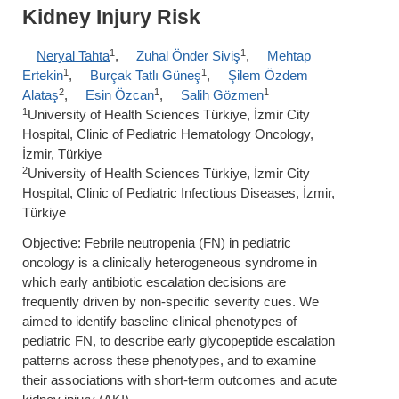
Kidney Injury Risk
1
1
Neryal Tahta
,
Zuhal Önder Siviş
,
Mehtap
1
1
Ertekin
,
Burçak Tatlı Güneş
,
Şilem Özdem
2
1
1
Alataş
,
Esin Özcan
,
Salih Gözmen
1
University of Health Sciences Türkiye, İzmir City
Hospital, Clinic of Pediatric Hematology Oncology,
İzmir, Türkiye
2
University of Health Sciences Türkiye, İzmir City
Hospital, Clinic of Pediatric Infectious Diseases, İzmir,
Türkiye
Objective: Febrile neutropenia (FN) in pediatric
oncology is a clinically heterogeneous syndrome in
which early antibiotic escalation decisions are
frequently driven by non-specific severity cues. We
aimed to identify baseline clinical phenotypes of
pediatric FN, to describe early glycopeptide escalation
patterns across these phenotypes, and to examine
their associations with short-term outcomes and acute