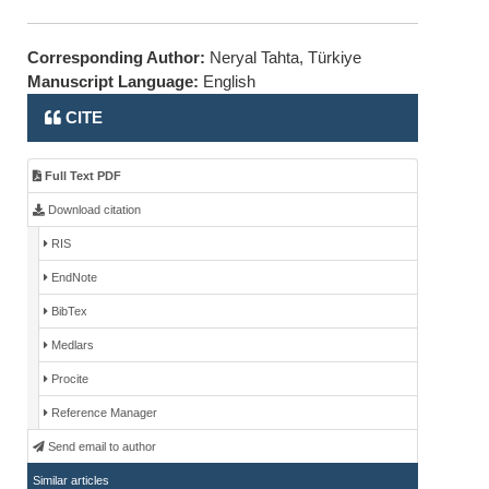
Corresponding Author:
Neryal Tahta, Türkiye
Manuscript Language:
English
CITE
Full Text PDF
Download citation
RIS
EndNote
BibTex
Medlars
Procite
Reference Manager
Send email to author
Similar articles