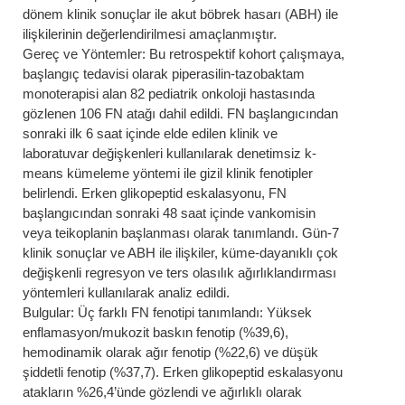
dönem klinik sonuçlar ile akut böbrek hasarı (ABH) ile
ilişkilerinin değerlendirilmesi amaçlanmıştır.
Gereç ve Yöntemler: Bu retrospektif kohort çalışmaya,
başlangıç tedavisi olarak piperasilin-tazobaktam
monoterapisi alan 82 pediatrik onkoloji hastasında
gözlenen 106 FN atağı dahil edildi. FN başlangıcından
sonraki ilk 6 saat içinde elde edilen klinik ve
laboratuvar değişkenleri kullanılarak denetimsiz k-
means kümeleme yöntemi ile gizil klinik fenotipler
belirlendi. Erken glikopeptid eskalasyonu, FN
başlangıcından sonraki 48 saat içinde vankomisin
veya teikoplanin başlanması olarak tanımlandı. Gün-7
klinik sonuçlar ve ABH ile ilişkiler, küme-dayanıklı çok
değişkenli regresyon ve ters olasılık ağırlıklandırması
yöntemleri kullanılarak analiz edildi.
Bulgular: Üç farklı FN fenotipi tanımlandı: Yüksek
enflamasyon/mukozit baskın fenotip (%39,6),
hemodinamik olarak ağır fenotip (%22,6) ve düşük
şiddetli fenotip (%37,7). Erken glikopeptid eskalasyonu
atakların %26,4’ünde gözlendi ve ağırlıklı olarak