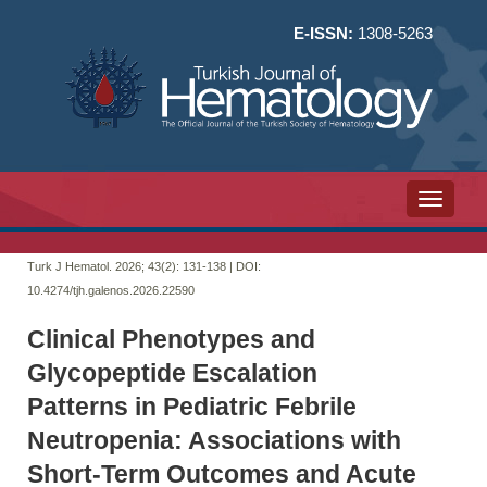
E-ISSN:
1308-5263
Toggle n
Turk J Hematol. 2026; 43(2):
131-138 | DOI:
10.4274/tjh.galenos.2026.22590
Clinical Phenotypes and
Glycopeptide Escalation
Patterns in Pediatric Febrile
Neutropenia: Associations with
Short-Term Outcomes and Acute