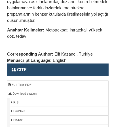
uygulamaya asistanların ilaç dozlarını kontrol etmedeki
hatalarının ve farklı dozlardaki metotreksat
preparatlarının benzer kutularda üretilmesinin yol açtığı
düşünülmüştür.
Anahtar Kelimeler:
Metotreksat, intratekal, yüksek
doz, tedavi
Corresponding Author:
Elif Kazancı, Türkiye
Manuscript Language:
English
CITE
Full Text PDF
Download citation
RIS
EndNote
BibTex