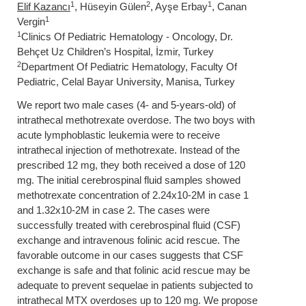
1
2
1
Elif Kazancı
, Hüseyin Gülen
, Ayşe Erbay
, Canan
1
Vergin
1
Clinics Of Pediatric Hematology - Oncology, Dr.
Behçet Uz Children’s Hospital, İzmir, Turkey
2
Department Of Pediatric Hematology, Faculty Of
Pediatric, Celal Bayar University, Manisa, Turkey
We report two male cases (4- and 5-years-old) of
intrathecal methotrexate overdose. The two boys with
acute lymphoblastic leukemia were to receive
intrathecal injection of methotrexate. Instead of the
prescribed 12 mg, they both received a dose of 120
mg. The initial cerebrospinal fluid samples showed
methotrexate concentration of 2.24x10-2M in case 1
and 1.32x10-2M in case 2. The cases were
successfully treated with cerebrospinal fluid (CSF)
exchange and intravenous folinic acid rescue. The
favorable outcome in our cases suggests that CSF
exchange is safe and that folinic acid rescue may be
adequate to prevent sequelae in patients subjected to
intrathecal MTX overdoses up to 120 mg. We propose