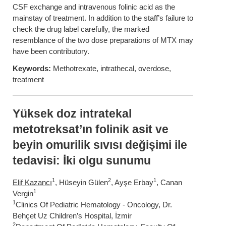
CSF exchange and intravenous folinic acid as the
mainstay of treatment. In addition to the staff’s failure to
check the drug label carefully, the marked
resemblance of the two dose preparations of MTX may
have been contributory.
Keywords:
Methotrexate, intrathecal, overdose,
treatment
Yüksek doz intratekal
metotreksat’ın folinik asit ve
beyin omurilik sıvısı değişimi ile
tedavisi: İki olgu sunumu
1
2
1
Elif Kazancı
, Hüseyin Gülen
, Ayşe Erbay
, Canan
1
Vergin
1
Clinics Of Pediatric Hematology - Oncology, Dr.
Behçet Uz Children’s Hospital, İzmir
2