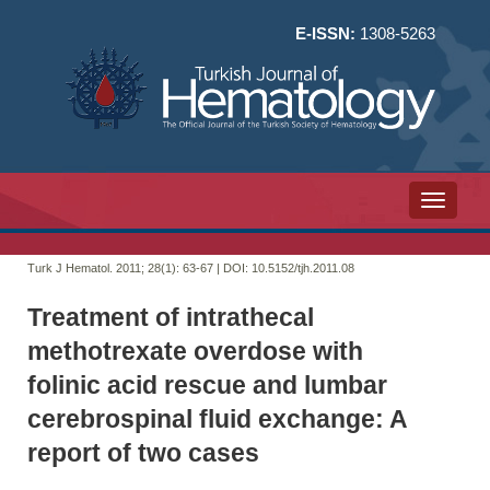
E-ISSN:
1308-5263
Toggle n
Turk J Hematol. 2011; 28(1):
63-67 | DOI:
10.5152/tjh.2011.08
Treatment of intrathecal
methotrexate overdose with
folinic acid rescue and lumbar
cerebrospinal fluid exchange: A
report of two cases