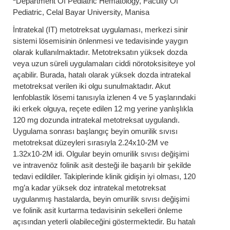
Department Of Pediatric Hematology, Faculty Of
Pediatric, Celal Bayar University, Manisa
İntratekal (IT) metotreksat uygulaması, merkezi sinir
sistemi lösemisinin önlenmesi ve tedavisinde yaygın
olarak kullanılmaktadır. Metotreksatın yüksek dozda
veya uzun süreli uygulamaları ciddi nörotoksisiteye yol
açabilir. Burada, hatalı olarak yüksek dozda intratekal
metotreksat verilen iki olgu sunulmaktadır. Akut
lenfoblastik lösemi tanısıyla izlenen 4 ve 5 yaşlarındaki
iki erkek olguya, reçete edilen 12 mg yerine yanlışlıkla
120 mg dozunda intratekal metotreksat uygulandı.
Uygulama sonrası başlangıç beyin omurilik sıvısı
metotreksat düzeyleri sırasıyla 2.24x10-2M ve
1.32x10-2M idi. Olgular beyin omurilik sıvısı değişimi
ve intravenöz folinik asit desteği ile başarılı bir şekilde
tedavi edildiler. Takiplerinde klinik gidişin iyi olması, 120
mg’a kadar yüksek doz intratekal metotreksat
uygulanmış hastalarda, beyin omurilik sıvısı değişimi
ve folinik asit kurtarma tedavisinin sekelleri önleme
açısından yeterli olabileceğini göstermektedir. Bu hatalı