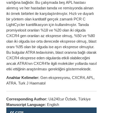
varlığına bağlıdır. Bu çalışmada beş APL hastası
alınmış ve her hastadan tanıda ve remisyonda alınan
iki örnek birbirleri ile karşılaştırılmıştır. Hızlı ve duyarlı
bir yöntem olan kantitatif gerçek zamanlı PCR C
LightCycler kantifikasyon için kullanılmıştır. Tanıda
promiyelosit oranları %18 ve %20 olan iki olguda
CXCR4 gen oranları az eksprese olmuş, %50 ve %80
olan iki olguda ise orta derecede eksprese olmuş, blast
oranı %95 olan bir olguda ise aşırı eksprese olmuştur.
Bu bulgular ATRA tedavisinin, blast oranına bağlı olarak
CXCR4 eksprese eden olgularda etkili olabileceğini
ancak ATRA’nın CXCR4’le ilgili moleküler yollarda nasıl
etki ettiğinin araştırılması gerektiğini göstermektedir.
Anahtar Kelimeler:
Gen ekspresyonu, CXCR4, APL,
ATRA. Turk J Haematol
Corresponding Author:
U&240;ur Özbek, Türkiye
Manuscript Language:
English
CITE