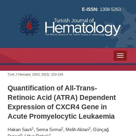
E-ISSN:
1308-5263
Toggle n
Turk J Hematol. 2003; 20(3):
153-159
Quantification of All-Trans-
Retinoic Acid (ATRA) Dependent
Expression of CXCR4 Gene in
Acute Promyelocytic Leukaemia
1
2
3
Hakan Savlı
, Sema Sırma
, Melih Aktan
, Günçağ
3
2