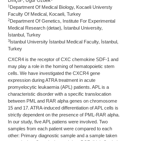
Dınçol
, Uğur Özbek
1
Department Of Medical Biology, Kocaeli Universty
Faculty Of Medical, Kocaeli, Turkey
2
Department Of Genetics, Institute For Experimental
Medical Research (detae), İstanbul University,
İstanbul, Turkey
3
İstanbul University İstanbul Medical Faculty, İstanbul,
Turkey
CXCR4 is the receptor of CXC chemokine SDF-1 and
may play a role in the homing of hematopoietic stem
cells. We have investigated the CXCR4 gene
expression during ATRA treatment in acute
promyelocytic leukaemia (APL) patients. APL is a
characteristic disorder with a specific translocation
between PML and RAR alpha genes on chromosome
15 and 17. ATRA-induced differentiation of APL cells is
strictly dependent on the presence of PML-RAR alpha.
In our study, five APL patiens were involved. Two
samples from each patient were compared to each
other: Primary diagnostic sample and a sample taken