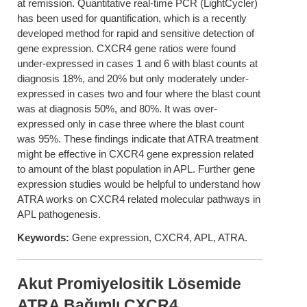
at remission. Quantitative real-time PCR (LightCycler)
has been used for quantification, which is a recently
developed method for rapid and sensitive detection of
gene expression. CXCR4 gene ratios were found
under-expressed in cases 1 and 6 with blast counts at
diagnosis 18%, and 20% but only moderately under-
expressed in cases two and four where the blast count
was at diagnosis 50%, and 80%. It was over-
expressed only in case three where the blast count
was 95%. These findings indicate that ATRA treatment
might be effective in CXCR4 gene expression related
to amount of the blast population in APL. Further gene
expression studies would be helpful to understand how
ATRA works on CXCR4 related molecular pathways in
APL pathogenesis.
Keywords:
Gene expression, CXCR4, APL, ATRA.
Akut Promiyelositik Lösemide
ATRA Bağımlı CXCR4