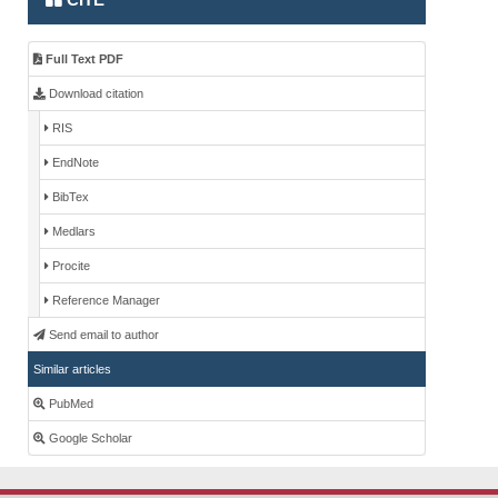
Full Text PDF
Download citation
RIS
EndNote
BibTex
Medlars
Procite
Reference Manager
Send email to author
Similar articles
PubMed
Google Scholar