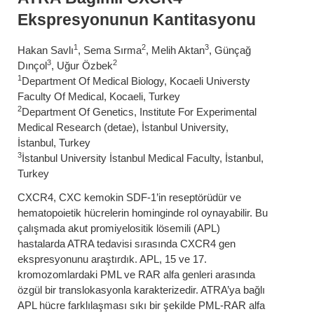
Ekspresyonunun Kantitasyonu
1
2
3
Hakan Savlı
, Sema Sırma
, Melih Aktan
, Günçağ
3
2
Dınçol
, Uğur Özbek
1
Department Of Medical Biology, Kocaeli Universty
Faculty Of Medical, Kocaeli, Turkey
2
Department Of Genetics, Institute For Experimental
Medical Research (detae), İstanbul University,
İstanbul, Turkey
3
İstanbul University İstanbul Medical Faculty, İstanbul,
Turkey
CXCR4, CXC kemokin SDF-1’in reseptörüdür ve
hematopoietik hücrelerin hominginde rol oynayabilir. Bu
çalışmada akut promiyelositik lösemili (APL)
hastalarda ATRA tedavisi sırasında CXCR4 gen
ekspresyonunu araştırdık. APL, 15 ve 17.
kromozomlardaki PML ve RAR alfa genleri arasında
özgül bir translokasyonla karakterizedir. ATRA’ya bağlı
APL hücre farklılaşması sıkı bir şekilde PML-RAR alfa