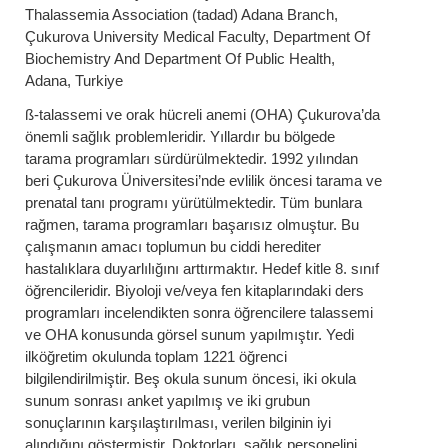
Thalassemia Association (tadad) Adana Branch,
Çukurova University Medical Faculty, Department Of
Biochemistry And Department Of Public Health,
Adana, Turkiye
ß-talassemi ve orak hücreli anemi (OHA) Çukurova’da
önemli sağlık problemleridir. Yıllardır bu bölgede
tarama programları sürdürülmektedir. 1992 yılından
beri Çukurova Üniversitesi’nde evlilik öncesi tarama ve
prenatal tanı programı yürütülmektedir. Tüm bunlara
rağmen, tarama programları başarısız olmuştur. Bu
çalışmanın amacı toplumun bu ciddi herediter
hastalıklara duyarlılığını arttırmaktır. Hedef kitle 8. sınıf
öğrencileridir. Biyoloji ve/veya fen kitaplarındaki ders
programları incelendikten sonra öğrencilere talassemi
ve OHA konusunda görsel sunum yapılmıştır. Yedi
ilköğretim okulunda toplam 1221 öğrenci
bilgilendirilmiştir. Beş okula sunum öncesi, iki okula
sunum sonrası anket yapılmış ve iki grubun
sonuçlarının karşılaştırılması, verilen bilginin iyi
alındığını göstermiştir. Doktorları, sağlık personelini,