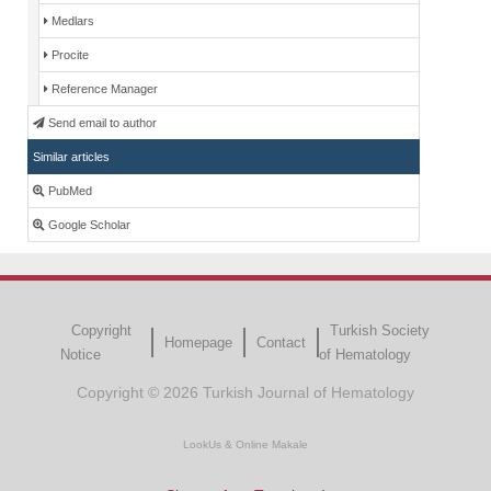
Medlars
Procite
Reference Manager
Send email to author
Similar articles
PubMed
Google Scholar
Copyright
Turkish Society
Homepage
Contact
Notice
of Hematology
Copyright © 2026 Turkish Journal of Hematology
LookUs
&
Online Makale