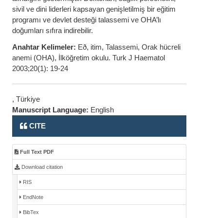
sivil ve dini liderleri kapsayan genişletilmiş bir eğitim
programı ve devlet desteği talassemi ve OHA’lı
doğumları sıfıra indirebilir.
Anahtar Kelimeler:
Eð, itim, Talassemi, Orak hücreli
anemi (OHA), İlköğretim okulu. Turk J Haematol
2003;20(1): 19-24
, Türkiye
Manuscript Language:
English
CITE
Full Text PDF
Download citation
RIS
EndNote
BibTex