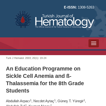
E-ISSN:
1308-5263
Toggle n
Turk J Hematol. 2003; 20(1):
19-24
An Education Programme on
Sickle Cell Anemia and ß-
Thalassemia for the 8th Grade
Students
1
1
1
Abdullah Arpacı
, Necdet Aytaç
, Güneş T. Yüregir
,
1
1