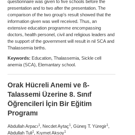
questionnaire was given to five schools before the
presentation and to two after the presentation. The
comparison of the two group’s result showed that the
information given was well received. Thus, an
extensive education programme encompassing
doctors, health personel, civil and religious leaders and
the support of the government will result in nil SCA and
Thalassemia births.
Keywords:
Education, Thalassemia, Sickle cell
anemia (SCA), Elemantary school.
Orak Hücreli Anemi ve ß-
Talassemi Üzerine 8. Sınıf
Öğrencileri İçin Bir Eğitim
Programı
1
1
1
Abdullah Arpacı
, Necdet Aytaç
, Güneş T. Yüregir
,
1
1
Abdullah Tuli
, Kıymet Aksoy