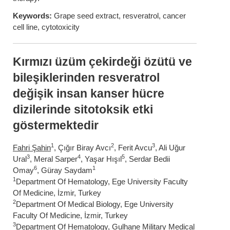
Keywords:
Grape seed extract, resveratrol, cancer
cell line, cytotoxicity
Kırmızı üzüm çekirdeği özütü ve
bileşiklerinden resveratrol
değişik insan kanser hücre
dizilerinde sitotoksik etki
göstermektedir
1
2
3
Fahri Şahin
, Çığır Biray Avcı
, Ferit Avcu
, Ali Uğur
3
4
5
Ural
, Meral Sarper
, Yaşar Hışıl
, Serdar Bedii
6
1
Omay
, Güray Saydam
1
Department Of Hematology, Ege University Faculty
Of Medicine, İzmir, Turkey
2
Department Of Medical Biology, Ege University
Faculty Of Medicine, İzmir, Turkey
3
Department Of Hematology, Gulhane Military Medical