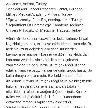
Academy, Ankara, Turkey
4
Medical And Cancer Research Center, Gulhane
Military Medical Academy, Ankara, Turkey
5
Ege University, Food Engineering, İzmir, Turkey
6
Department Of Hematology, Karadeniz Technical
University Faculty Of Medicine, Trabzon, Turkey
Günümüzde kanser tedavisinde kullandığımız birçok
ilaç oldukça pahalı, toksik ve etkinlikleri de sınırlıdır. Bu
nedenle üzüm çekirdeği gibi doğal ürünlerden
kaynaklanan ajanların kanser ve diğer hastalıklardan
korunma ve tedavisine yönelik birçok çalışma
yapılmaktadır. Son yıllarda üzüm çekirdeği üzerine
odaklanılmış ve özütü kanser de dahil birçok hastalıkta
kullanılmaya başlanmıştır. Biz farklı kanser hücre
dizilerinde kırmızı üzüm çekirdeği özütü ve bileşiminde
bulunan resveratrolün aynı zamanda sitotoksik
etkinliklerinin olup olmadığını değerlendirdik. Kırmızı
üzüm çekirdeği özütü 1, 1, 1, 2- etrafluoroethane
extraction metodu uygulanarak elde edildi.
Sitotoksisitenin değerlendirilmesi için trypan blue dye