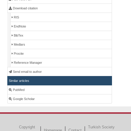
Download citation
RIS
EndNote
BibTex
Medlars
Procite
Reference Manager
Send email to author
Similar articles
PubMed
Google Scholar
Copyright
Turkish Society
Homepage
Contact