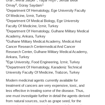
Ural
, Meral Sarper
, Yaşar Hışıl
, Serdar Bedii
6
1
Omay
, Güray Saydam
1
Department Of Hematology, Ege University Faculty
Of Medicine, İzmir, Turkey
2
Department Of Medical Biology, Ege University
Faculty Of Medicine, İzmir, Turkey
3
Department Of Hematology, Gulhane Military Medical
Academy, Ankara, Turkey
4
Gulhane Military Medical Academy, Medical And
Cancer Research Centermedical And Cancer
Research Center, Gulhane Military Medical Academy,
Ankara, Turkey
5
Ege University, Food Engineering, İzmir, Turkey
6
Department Of Hematology, Karadeniz Technical
University Faculty Of Medicine, Trabzon, Turkey
Modern medicinal agents currently available for
treatment of cancers are very expensive, toxic, and
less effective in treating some of the disease. Thus,
one must investigate further in detail the agents derived
from natural sources, such as grape seed, for the