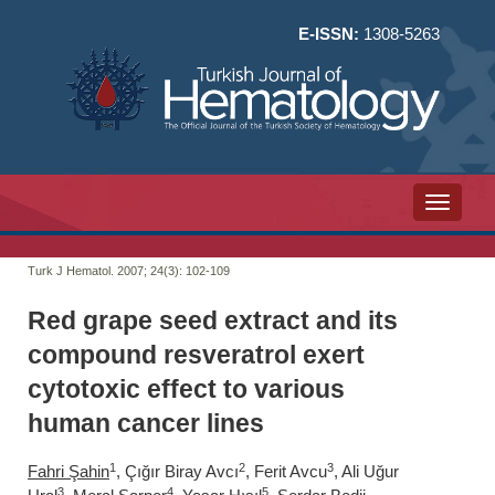
E-ISSN:
1308-5263
Toggle n
Turk J Hematol. 2007; 24(3):
102-109
Red grape seed extract and its
compound resveratrol exert
cytotoxic effect to various
human cancer lines
1
2
3
Fahri Şahin
, Çığır Biray Avcı
, Ferit Avcu
, Ali Uğur
3
4
5