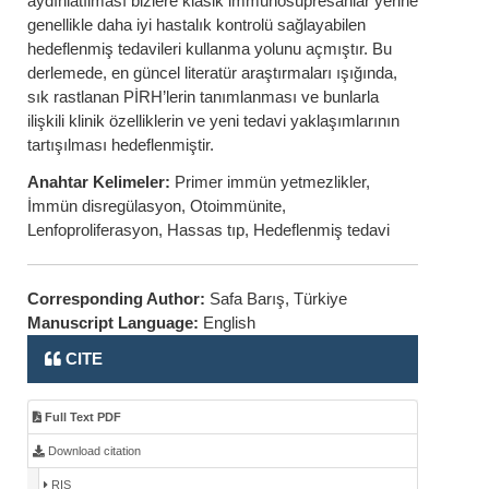
aydınlatılması bizlere klasik immünosüpresanlar yerine
genellikle daha iyi hastalık kontrolü sağlayabilen
hedeflenmiş tedavileri kullanma yolunu açmıştır. Bu
derlemede, en güncel literatür araştırmaları ışığında,
sık rastlanan PİRH’lerin tanımlanması ve bunlarla
ilişkili klinik özelliklerin ve yeni tedavi yaklaşımlarının
tartışılması hedeflenmiştir.
Anahtar Kelimeler:
Primer immün yetmezlikler,
İmmün disregülasyon, Otoimmünite,
Lenfoproliferasyon, Hassas tıp, Hedeflenmiş tedavi
Corresponding Author:
Safa Barış, Türkiye
Manuscript Language:
English
CITE
Full Text PDF
Download citation
RIS