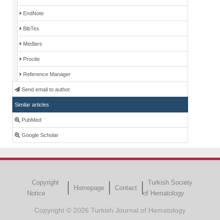
EndNote
BibTex
Medlars
Procite
Reference Manager
Send email to author
Similar articles
PubMed
Google Scholar
Copyright
Turkish Society
Homepage
Contact
Notice
of Hematology
Copyright © 2026 Turkish Journal of Hematology