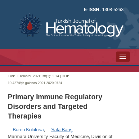
E-ISSN:
1308-5263
Toggle n
Turk J Hematol. 2021; 38(1):
1-14 | DOI:
10.4274/tjh.galenos.2021.2020.0724
Primary Immune Regulatory
Disorders and Targeted
Therapies
Burcu Kolukısa
,
Safa Barış
Marmara University Faculty of Medicine, Division of