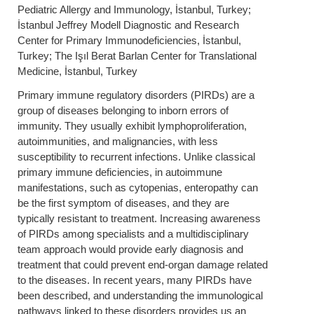
Pediatric Allergy and Immunology, İstanbul, Turkey;
İstanbul Jeffrey Modell Diagnostic and Research
Center for Primary Immunodeficiencies, İstanbul,
Turkey; The Işıl Berat Barlan Center for Translational
Medicine, İstanbul, Turkey
Primary immune regulatory disorders (PIRDs) are a
group of diseases belonging to inborn errors of
immunity. They usually exhibit lymphoproliferation,
autoimmunities, and malignancies, with less
susceptibility to recurrent infections. Unlike classical
primary immune deficiencies, in autoimmune
manifestations, such as cytopenias, enteropathy can
be the first symptom of diseases, and they are
typically resistant to treatment. Increasing awareness
of PIRDs among specialists and a multidisciplinary
team approach would provide early diagnosis and
treatment that could prevent end-organ damage related
to the diseases. In recent years, many PIRDs have
been described, and understanding the immunological
pathways linked to these disorders provides us an