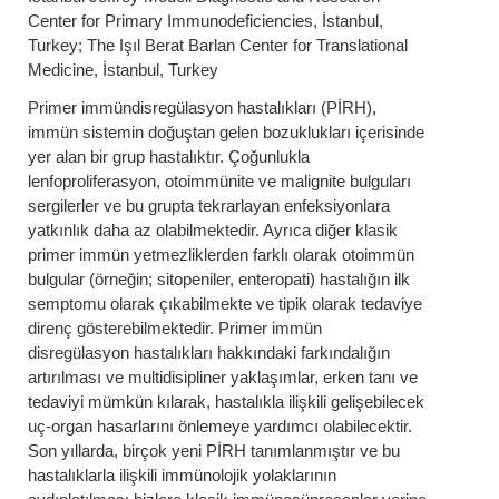
Center for Primary Immunodeficiencies, İstanbul,
Turkey; The Işıl Berat Barlan Center for Translational
Medicine, İstanbul, Turkey
Primer immündisregülasyon hastalıkları (PİRH),
immün sistemin doğuştan gelen bozuklukları içerisinde
yer alan bir grup hastalıktır. Çoğunlukla
lenfoproliferasyon, otoimmünite ve malignite bulguları
sergilerler ve bu grupta tekrarlayan enfeksiyonlara
yatkınlık daha az olabilmektedir. Ayrıca diğer klasik
primer immün yetmezliklerden farklı olarak otoimmün
bulgular (örneğin; sitopeniler, enteropati) hastalığın ilk
semptomu olarak çıkabilmekte ve tipik olarak tedaviye
direnç gösterebilmektedir. Primer immün
disregülasyon hastalıkları hakkındaki farkındalığın
artırılması ve multidisipliner yaklaşımlar, erken tanı ve
tedaviyi mümkün kılarak, hastalıkla ilişkili gelişebilecek
uç-organ hasarlarını önlemeye yardımcı olabilecektir.
Son yıllarda, birçok yeni PİRH tanımlanmıştır ve bu
hastalıklarla ilişkili immünolojik yolaklarının