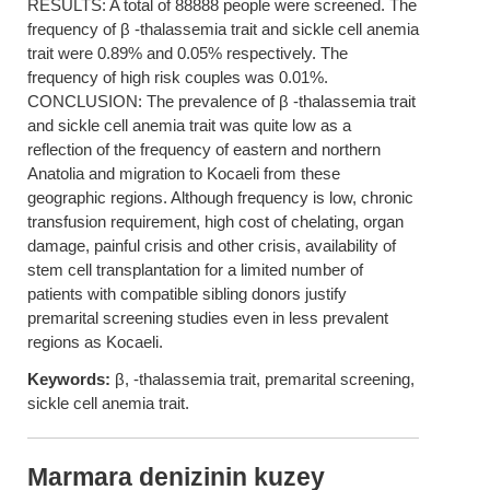
RESULTS: A total of 88888 people were screened. The
frequency of β -thalassemia trait and sickle cell anemia
trait were 0.89% and 0.05% respectively. The
frequency of high risk couples was 0.01%.
CONCLUSION: The prevalence of β -thalassemia trait
and sickle cell anemia trait was quite low as a
reflection of the frequency of eastern and northern
Anatolia and migration to Kocaeli from these
geographic regions. Although frequency is low, chronic
transfusion requirement, high cost of chelating, organ
damage, painful crisis and other crisis, availability of
stem cell transplantation for a limited number of
patients with compatible sibling donors justify
premarital screening studies even in less prevalent
regions as Kocaeli.
Keywords:
β, -thalassemia trait, premarital screening,
sickle cell anemia trait.
Marmara denizinin kuzey