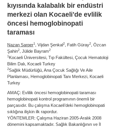
kıyısında kalabalık bir endüstri
merkezi olan Kocaeli’de evlilik
öncesi hemoglobinopati
taraması
1
2
2
Nazan Sarper
, Vijdan Şenkal
, Fatih Güray
, Özcan
2
2
Şahin
, Jülide Bayram
1
Kocaeli Üniversitesi, Tıp Fakültesi, Çocuk Hematoloji
Bilim Dalı, Kocaeli Turkey
2
Sağlık Müdürlüğü, Ana Çocuk Sağlığı Ve Aile
Planlaması, Hemoglobinopati Tanı Merkezi, Kocaeli
Turkey
AMAÇ: Evlilik öncesi hemoglobinopati taraması
hemoglobinopati kontrol programının önemli bir
parçasıdır. Bu çalışma Kocaeli’deki hemoglobinopati
sıklığına ilişkin ilk rapordur.
YÖNTEMLER: Çalışma Haziran 2005-Aralık 2008
dönemini kapsamaktadır. Sağlık Bakanlığının ve İl