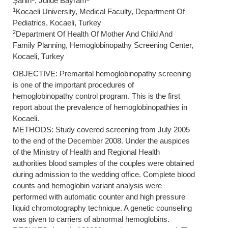
Şahin
, Jülide Bayram
1
Kocaeli University, Medical Faculty, Department Of
Pediatrics, Kocaeli, Turkey
2
Department Of Health Of Mother And Child And
Family Planning, Hemoglobinopathy Screening Center,
Kocaeli, Turkey
OBJECTIVE: Premarital hemoglobinopathy screening
is one of the important procedures of
hemoglobinopathy control program. This is the first
report about the prevalence of hemoglobinopathies in
Kocaeli.
METHODS: Study covered screening from July 2005
to the end of the December 2008. Under the auspices
of the Ministry of Health and Regional Health
authorities blood samples of the couples were obtained
during admission to the wedding office. Complete blood
counts and hemoglobin variant analysis were
performed with automatic counter and high pressure
liquid chromotography technique. A genetic counseling
was given to carriers of abnormal hemoglobins.