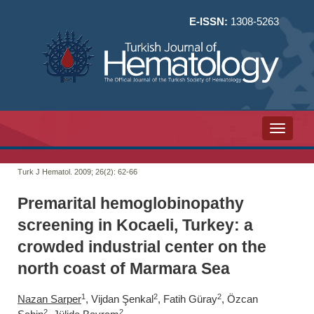
E-ISSN:
1308-5263
Toggle n
Turk J Hematol. 2009; 26(2):
62-66
Premarital hemoglobinopathy
screening in Kocaeli, Turkey: a
crowded industrial center on the
north coast of Marmara Sea
1
2
2
Nazan Sarper
, Vijdan Şenkal
, Fatih Güray
, Özcan
2
2