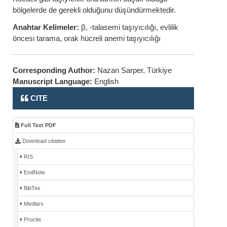
bölgelerde de gerekli olduğunu düşündürmektedir.
Anahtar Kelimeler:
β, -talasemi taşıyıcılığı, evlilik
öncesi tarama, orak hücreli anemi taşıyıcılığı
Corresponding Author:
Nazan Sarper, Türkiye
Manuscript Language:
English
CITE
Full Text PDF
Download citation
RIS
EndNote
BibTex
Medlars
Procite