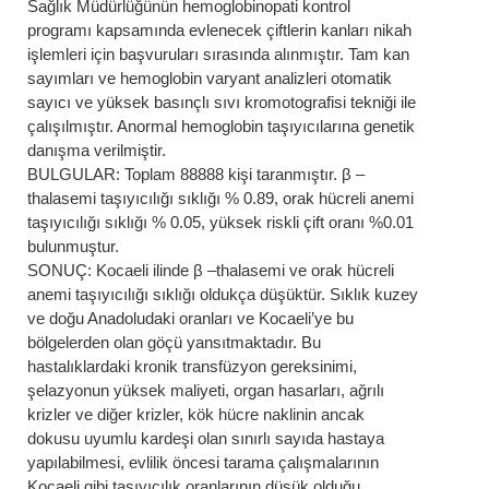
Sağlık Müdürlüğünün hemoglobinopati kontrol
programı kapsamında evlenecek çiftlerin kanları nikah
işlemleri için başvuruları sırasında alınmıştır. Tam kan
sayımları ve hemoglobin varyant analizleri otomatik
sayıcı ve yüksek basınçlı sıvı kromotografisi tekniği ile
çalışılmıştır. Anormal hemoglobin taşıyıcılarına genetik
danışma verilmiştir.
BULGULAR: Toplam 88888 kişi taranmıştır. β –
thalasemi taşıyıcılığı sıklığı % 0.89, orak hücreli anemi
taşıyıcılığı sıklığı % 0.05, yüksek riskli çift oranı %0.01
bulunmuştur.
SONUÇ: Kocaeli ilinde β –thalasemi ve orak hücreli
anemi taşıyıcılığı sıklığı oldukça düşüktür. Sıklık kuzey
ve doğu Anadoludaki oranları ve Kocaeli’ye bu
bölgelerden olan göçü yansıtmaktadır. Bu
hastalıklardaki kronik transfüzyon gereksinimi,
şelazyonun yüksek maliyeti, organ hasarları, ağrılı
krizler ve diğer krizler, kök hücre naklinin ancak
dokusu uyumlu kardeşi olan sınırlı sayıda hastaya
yapılabilmesi, evlilik öncesi tarama çalışmalarının
Kocaeli gibi taşıyıcılık oranlarının düşük olduğu