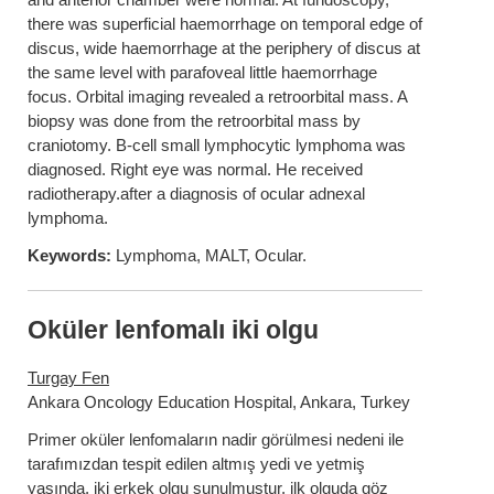
there was superficial haemorrhage on temporal edge of
discus, wide haemorrhage at the periphery of discus at
the same level with parafoveal little haemorrhage
focus. Orbital imaging revealed a retroorbital mass. A
biopsy was done from the retroorbital mass by
craniotomy. B-cell small lymphocytic lymphoma was
diagnosed. Right eye was normal. He received
radiotherapy.after a diagnosis of ocular adnexal
lymphoma.
Keywords:
Lymphoma, MALT, Ocular.
Oküler lenfomalı iki olgu
Turgay Fen
Ankara Oncology Education Hospital, Ankara, Turkey
Primer oküler lenfomaların nadir görülmesi nedeni ile
tarafımızdan tespit edilen altmış yedi ve yetmiş
yaşında, iki erkek olgu sunulmuştur. ilk olguda göz