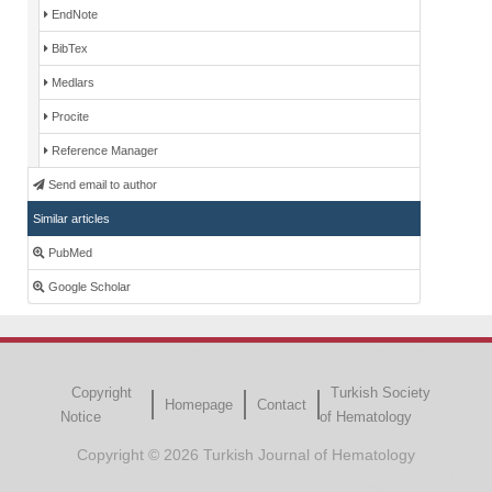
EndNote
BibTex
Medlars
Procite
Reference Manager
Send email to author
Similar articles
PubMed
Google Scholar
Copyright
Turkish Society
Homepage
Contact
Notice
of Hematology
Copyright © 2026 Turkish Journal of Hematology