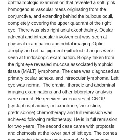
ophthalmologic examination that revealed a soft, pink
homogenous vascular mass originating from the
conjunctiva, and extending behind the bulbous oculi,
completely covering the upper quadrant of the right
eye. There was also right axial exophthalmy. Ocular
adnexal and intraocular involvement was seen at
physical examination and orbital imaging. Optic
atrophy and retinal pigment epitheloid changes were
seen at fundoscopic examination. Biopsy taken from
the right eye revealed mucosa associated lymphoid
tissue (MALT) lymphoma. The case was diagnosed as
primary ocular adnexal and intraocular lymphoma. Left
eye was normal. The cranial, thoracic and abdominal
imaging examinations and other laboratory analysis
were normal. He received six courses of CNOP
(cyclophosphamide, mitoxantrone, vincristine,
prednisolone) chemotherapy and full remission was
achieved following radiotherapy. He is in full remission
for two years. The second case came with proptosis
and chemosis at the lower part of left eye. The cornea
and anterior chamber were normal. At fundoscopy,