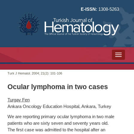
E-ISSN:
1308-5263
Toggle n
Turk J Hematol. 2004; 21(2):
101-106
Ocular lymphoma in two cases
Turgay Fen
Ankara Oncology Education Hospital, Ankara, Turkey
We are reporting primary ocular lymphoma in two male
patients who are sixty seven and seventy years old.
The first case was admitted to the hospital after an