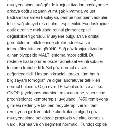
muayenesinde sağ gözde konjunktivadan başlayan ve
arkaya doğru uzanan yumuşak kıvamda ve üst
kadranı tamamen kaplayan, pembe homojen vasküler
kitle, sağ aksiyel ekzoftalmi tespit edildi. Fundoskopide
optik atrofi ve makulada retinal pigment epitel
değişiklikleri görüldü. Muayene bulguları ve orbital
görüntüleme tetkiklerinde oküler adneksal ve
intraoküler tutulum görüldü. Sağ göz konjunktivadan
alınan biyopside MALT lenfoma rapor edildi. Bu
nedenle hasta primer oküler adneksal ve intraoküler
lenfoma kabul edildi. Sol göz normal olarak
değerlendirildi. Hastanın kranial, toraks, tüm batın
bilgisayarlı tomografi ve diğer laboratuvar tetkikleri
normal bulundu. Olgu evre 1E kabul edildi ve altı kür
CNOP (cyclophosphamide, mitoxantrone, vincristine,
prednisolone) kemoterapisi uygulandı. %50 remisyona
girmesi nedeniyle takiben radyoterapi verildi, tam
remisyona girdi ve takibe alındı. ikinci olguda göz
muayenesinde sol gözde proptozis ve altta kemozis
vardı. Kornea ve ön segment normaldi. Fundoskopide