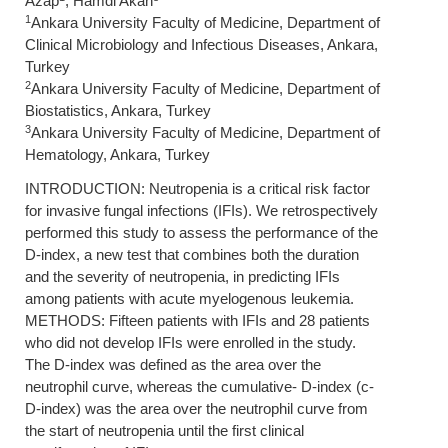
Azap
, Hamdi Akan
1
Ankara University Faculty of Medicine, Department of
Clinical Microbiology and Infectious Diseases, Ankara,
Turkey
2
Ankara University Faculty of Medicine, Department of
Biostatistics, Ankara, Turkey
3
Ankara University Faculty of Medicine, Department of
Hematology, Ankara, Turkey
INTRODUCTION: Neutropenia is a critical risk factor
for invasive fungal infections (IFIs). We retrospectively
performed this study to assess the performance of the
D-index, a new test that combines both the duration
and the severity of neutropenia, in predicting IFIs
among patients with acute myelogenous leukemia.
METHODS: Fifteen patients with IFIs and 28 patients
who did not develop IFIs were enrolled in the study.
The D-index was defined as the area over the
neutrophil curve, whereas the cumulative- D-index (c-
D-index) was the area over the neutrophil curve from
the start of neutropenia until the first clinical