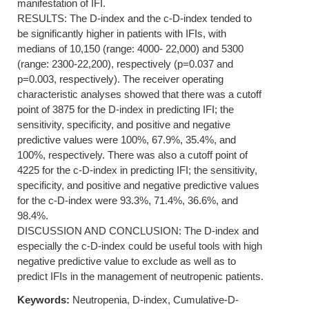
manifestation of IFI.
RESULTS: The D-index and the c-D-index tended to
be significantly higher in patients with IFIs, with
medians of 10,150 (range: 4000- 22,000) and 5300
(range: 2300-22,200), respectively (p=0.037 and
p=0.003, respectively). The receiver operating
characteristic analyses showed that there was a cutoff
point of 3875 for the D-index in predicting IFI; the
sensitivity, specificity, and positive and negative
predictive values were 100%, 67.9%, 35.4%, and
100%, respectively. There was also a cutoff point of
4225 for the c-D-index in predicting IFI; the sensitivity,
specificity, and positive and negative predictive values
for the c-D-index were 93.3%, 71.4%, 36.6%, and
98.4%.
DISCUSSION AND CONCLUSION: The D-index and
especially the c-D-index could be useful tools with high
negative predictive value to exclude as well as to
predict IFIs in the management of neutropenic patients.
Keywords:
Neutropenia, D-index, Cumulative-D-