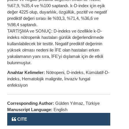
%67,9, %35,4 ve %100 saptandı. k-D-index için eşik
değer 4225 olup, duyarlılık, özgüllük, pozitif ve negatif
prediktif değeri sırası ile %93,3, %71,4, %36,6 ve
%98,4 saptandı.
TARTIŞMA ve SONUÇ: D-indeks ve özellikle k-D-
indeks nötropenik hastaları günlük değerlendirmede
kullanılabilecek bir testtir. Negatif prediktif değerinin
yüksek olması nedeni ile İFE olan hastaları erken
yakalamanın yanı sıra, İFE’yi dışlamak için de etkili
bulunmuştur.
Anahtar Kelimeler:
Nötropeni, D-indeks, Kümülatif-D-
indeks, Hematolojik malignite, İnvaziv fungal
enfeksiyon
Corresponding Author:
Gülden Yılmaz, Türkiye
Manuscript Language:
English
CITE