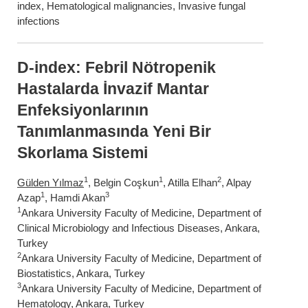
index, Hematological malignancies, Invasive fungal
infections
D-index: Febril Nötropenik
Hastalarda İnvazif Mantar
Enfeksiyonlarının
Tanımlanmasında Yeni Bir
Skorlama Sistemi
1
1
2
Gülden Yılmaz
, Belgin Coşkun
, Atilla Elhan
, Alpay
1
3
Azap
, Hamdi Akan
1
Ankara University Faculty of Medicine, Department of
Clinical Microbiology and Infectious Diseases, Ankara,
Turkey
2
Ankara University Faculty of Medicine, Department of
Biostatistics, Ankara, Turkey
3
Ankara University Faculty of Medicine, Department of
Hematology, Ankara, Turkey