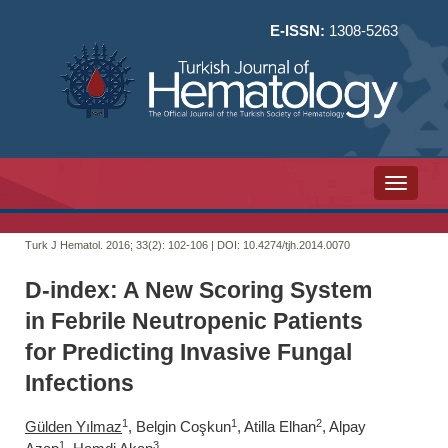
E-ISSN:
1308-5263
Toggle n
Turk J Hematol. 2016; 33(2):
102-106 | DOI:
10.4274/tjh.2014.0070
D-index: A New Scoring System
in Febrile Neutropenic Patients
for Predicting Invasive Fungal
Infections
1
1
2
Gülden Yılmaz
, Belgin Coşkun
, Atilla Elhan
, Alpay
1
3