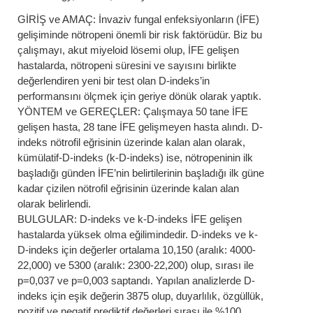
GİRİŞ ve AMAÇ: İnvaziv fungal enfeksiyonların (İFE)
gelişiminde nötropeni önemli bir risk faktörüdür. Biz bu
çalışmayı, akut miyeloid lösemi olup, İFE gelişen
hastalarda, nötropeni süresini ve sayısını birlikte
değerlendiren yeni bir test olan D-indeks’in
performansını ölçmek için geriye dönük olarak yaptık.
YÖNTEM ve GEREÇLER: Çalışmaya 50 tane İFE
gelişen hasta, 28 tane İFE gelişmeyen hasta alındı. D-
indeks nötrofil eğrisinin üzerinde kalan alan olarak,
kümülatif-D-indeks (k-D-indeks) ise, nötropeninin ilk
başladığı günden İFE’nin belirtilerinin başladığı ilk güne
kadar çizilen nötrofil eğrisinin üzerinde kalan alan
olarak belirlendi.
BULGULAR: D-indeks ve k-D-indeks İFE gelişen
hastalarda yüksek olma eğilimindedir. D-indeks ve k-
D-indeks için değerler ortalama 10,150 (aralık: 4000-
22,000) ve 5300 (aralık: 2300-22,200) olup, sırası ile
p=0,037 ve p=0,003 saptandı. Yapılan analizlerde D-
indeks için eşik değerin 3875 olup, duyarlılık, özgüllük,
pozitif ve negatif prediktif değerleri sırası ile %100,