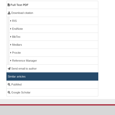
Full Text PDF
Download citation
RIS
EndNote
BibTex
Medlars
Procite
Reference Manager
Send email to author
Similar articles
PubMed
Google Scholar