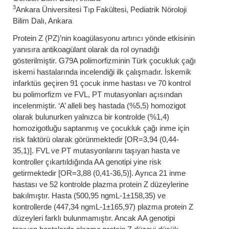
3
Ankara Üniversitesi Tıp Fakültesi, Pediatrik Nöroloji
Bilim Dalı, Ankara
Protein Z (PZ)’nin koagülasyonu artırıcı yönde etkisinin
yanısıra antikoagülant olarak da rol oynadığı
gösterilmiştir. G79A polimorfizminin Türk çocukluk çağı
iskemi hastalarında incelendiği ilk çalışmadır. İskemik
infarktüs geçiren 91 çocuk inme hastası ve 70 kontrol
bu polimorfizm ve FVL, PT mutasyonları açısından
incelenmiştir. ‘A’ alleli beş hastada (%5,5) homozigot
olarak bulunurken yalnızca bir kontrolde (%1,4)
homozigotluğu saptanmış ve çocukluk çağı inme için
risk faktörü olarak görünmektedir [OR=3,94 (0,44-
35,1)]. FVL ve PT mutasyonlarını taşıyan hasta ve
kontroller çıkartıldığında AA genotipi yine risk
getirmektedir [OR=3,88 (0,41-36,5)]. Ayrıca 21 inme
hastası ve 52 kontrolde plazma protein Z düzeylerine
bakılmıştır. Hasta (500,95 ngmL-1±158,35) ve
kontrollerde (447,34 ngmL-1±165,97) plazma protein Z
düzeyleri farklı bulunmamıştır. Ancak AA genotipi