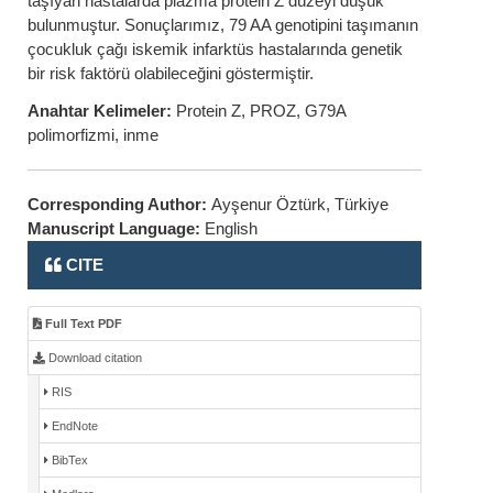
taşıyan hastalarda plazma protein Z düzeyi düşük
bulunmuştur. Sonuçlarımız, 79 AA genotipini taşımanın
çocukluk çağı iskemik infarktüs hastalarında genetik
bir risk faktörü olabileceğini göstermiştir.
Anahtar Kelimeler:
Protein Z, PROZ, G79A
polimorfizmi, inme
Corresponding Author:
Ayşenur Öztürk, Türkiye
Manuscript Language:
English
CITE
Full Text PDF
Download citation
RIS
EndNote
BibTex