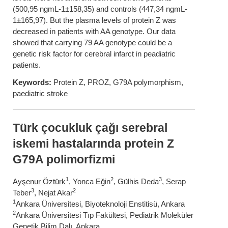
(500,95 ngmL-1±158,35) and controls (447,34 ngmL-
1±165,97). But the plasma levels of protein Z was
decreased in patients with AA genotype. Our data
showed that carrying 79 AA genotype could be a
genetic risk factor for cerebral infarct in peadiatric
patients.
Keywords:
Protein Z, PROZ, G79A polymorphism,
paediatric stroke
Türk çocukluk çağı serebral
iskemi hastalarında protein Z
G79A polimorfizmi
1
2
3
Ayşenur Öztürk
, Yonca Eğin
, Gülhis Deda
, Serap
3
2
Teber
, Nejat Akar
1
Ankara Üniversitesi, Biyoteknoloji Enstitisü, Ankara
2
Ankara Üniversitesi Tıp Fakültesi, Pediatrik Moleküler
Genetik Bilim Dalı, Ankara