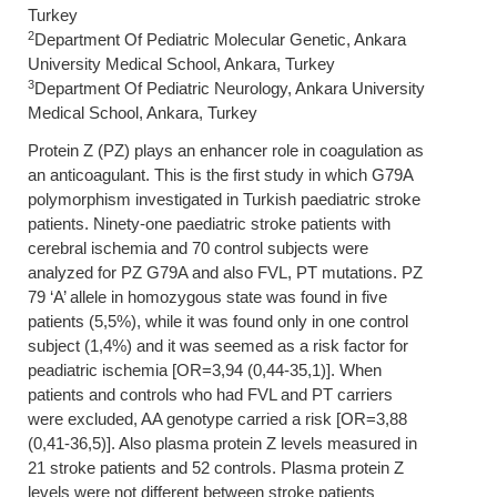
Turkey
2
Department Of Pediatric Molecular Genetic, Ankara
University Medical School, Ankara, Turkey
3
Department Of Pediatric Neurology, Ankara University
Medical School, Ankara, Turkey
Protein Z (PZ) plays an enhancer role in coagulation as
an anticoagulant. This is the first study in which G79A
polymorphism investigated in Turkish paediatric stroke
patients. Ninety-one paediatric stroke patients with
cerebral ischemia and 70 control subjects were
analyzed for PZ G79A and also FVL, PT mutations. PZ
79 ‘A’ allele in homozygous state was found in five
patients (5,5%), while it was found only in one control
subject (1,4%) and it was seemed as a risk factor for
peadiatric ischemia [OR=3,94 (0,44-35,1)]. When
patients and controls who had FVL and PT carriers
were excluded, AA genotype carried a risk [OR=3,88
(0,41-36,5)]. Also plasma protein Z levels measured in
21 stroke patients and 52 controls. Plasma protein Z
levels were not different between stroke patients