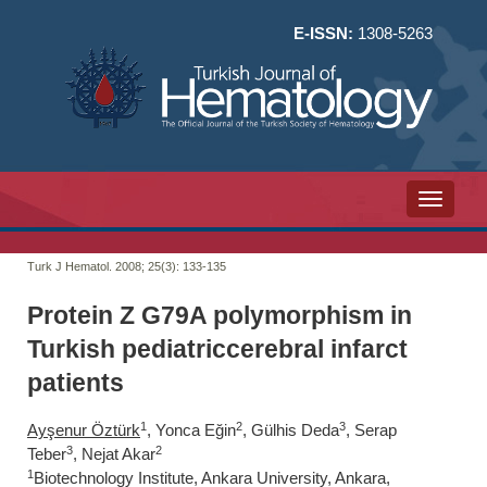
E-ISSN:
1308-5263
Toggle n
Turk J Hematol. 2008; 25(3):
133-135
Protein Z G79A polymorphism in
Turkish pediatriccerebral infarct
patients
1
2
3
Ayşenur Öztürk
, Yonca Eğin
, Gülhis Deda
, Serap
3
2
Teber
, Nejat Akar
1
Biotechnology Institute, Ankara University, Ankara,